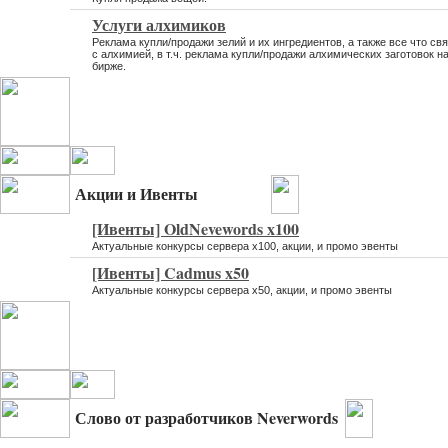
Услуги алхимиков
Реклама купли/продажи зелий и их ингредиентов, а также все что св
с алхимией, в т.ч. реклама купли/продажи алхимических заготовок н
бирже.
Акции и Ивенты
[Ивенты] OldNevewords x100
Актуальные конкурсы сервера х100, акции, и промо эвенты
[Ивенты] Cadmus x50
Актуальные конкурсы сервера х50, акции, и промо эвенты
Слово от разработчиков Neverwords